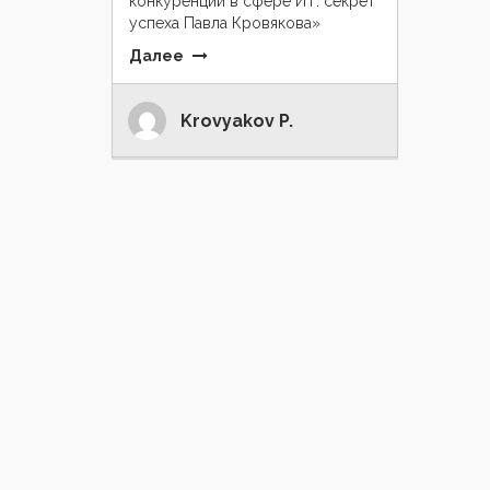
конкуренции в сфере ИТ: секрет
успеха Павла Кровякова»
Далее
Krovyakov P.