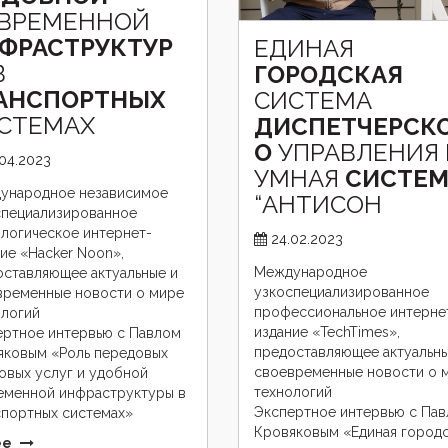
ВРЕМЕННОЙ
ФРАСТРУКТУР
ЕДИНАЯ
В
ГОРОДСКАЯ
АНСПОРТНЫХ
СИСТЕМА
СТЕМАХ
ДИСПЕТЧЕРСК
О
УПРАВЛЕНИЯ
.04.2023
УМНАЯ
СИСТЕМ
ународное независимое
“АНТИСОН
специализированное
логическое интернет-
24.02.2023
ие «Hacker Noon»,
Международное
оставляющее актуальные и
узкоспециализированное
временные новости о мире
профессиональное интерне
ологий
издание «TechTimes»,
ертное интервью с Павлом
предоставляющее актуальны
яковым «Роль передовых
своевременные новости о 
овых услуг и удобной
технологий
еменной инфраструктуры в
Экспертное интервью с Па
спортных системах»
Кровяковым «Единая городс
ее