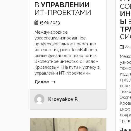
В
УПРАВЛЕНИИ
СО
ИТ-ПРОЕКТАМИ
ИН
Ы
15.06.2023
ТР
Международное
СИ
узкоспециализированное
профессиональное новостное
24
интернет издание TechBullion о
рынке финансов и технологиях
Межд
Экспертное интервью с Павлом
узко
Кровяковым «На пути к успеху в
техно
управлении ИТ-проектами»
издан
пред
Далее
свое
техн
Эксп
Krovyakov P.
Кров
цифр
совр
тран
Дал