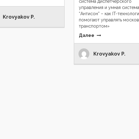
система диспетчерского
управления и умная систем
“Антисон” – как IT-технолог
Krovyakov P.
помогают управлять моско
транспортом»
Далее
Krovyakov P.